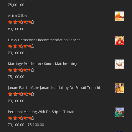
Rated
₹
5,001.00
4.70
out
of 5
Astro X-Ray
Rated
₹
3,100.00
4.50
out
of 5
Lucky Gemstones Recommendation Service
Rated
₹
3,100.00
4.44
out
of 5
Marriage Prediction / Kundli Matchmaking
Rated
₹
5,100.00
4.22
out
of 5
Janam Patri – Make Janam Kundali by Dr. Sripati Tripathi
Rated
₹
3,100.00
4.80
out
of 5
Personal Meeting With Dr. Sripati Tripathi
Rated
Price
₹
3,100.00
–
₹
5,100.00
4.78
out
of 5