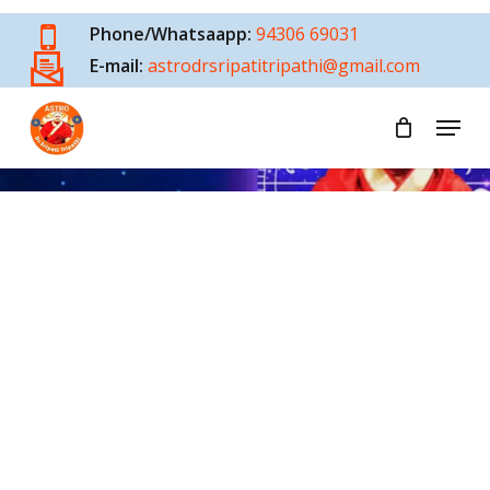
Skip
Phone/Whatsaapp:
94306 69031
to
E-mail:
astrodrsripatitripathi@gmail.com
main
content
Menu
About Dr. Sripati Tripathi