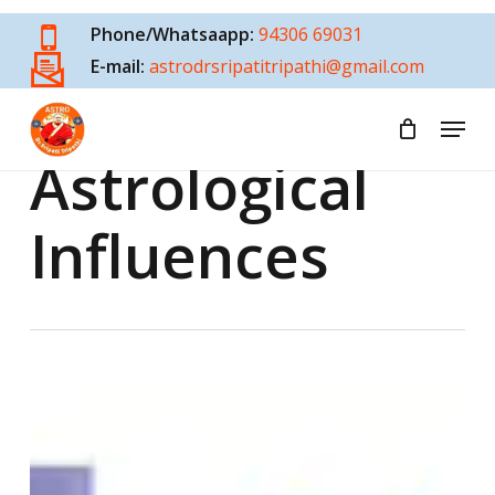
Skip
Phone/Whatsaapp:
94306 69031
to
E-mail:
astrodrsripatitripathi@gmail.com
main
content
Menu
Tag
Astrological
Influences
मोदी
3.0
से
पहले