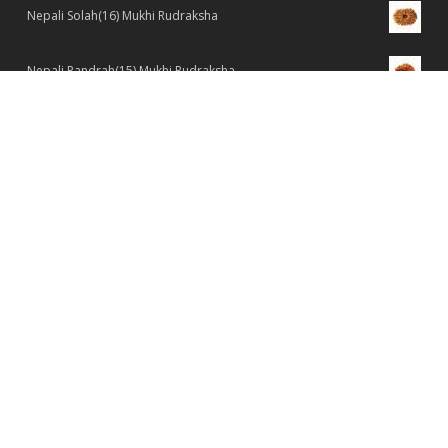
Nepali Solah(16) Mukhi Rudraksha
Nepali Pandrah(15) Mukhi Rudraksha
Nepali Chaudah(14) Mukhi Rudraksha
Nepali Tehrah(13) Mukhi Rudraksha
Nepali Barah(12) Mukhi Rudraksha
Nepali Gyaarah(11) Mukhi Rudraksha
Nepali Dus(10) Mukhi Rudraksha
Nepali nine(9) Mukhi Rudraksha