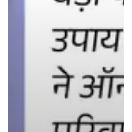
कराया
अनुष्ठान,
ज्योतिषाचार्य
बोले-12
का
बनना
तय