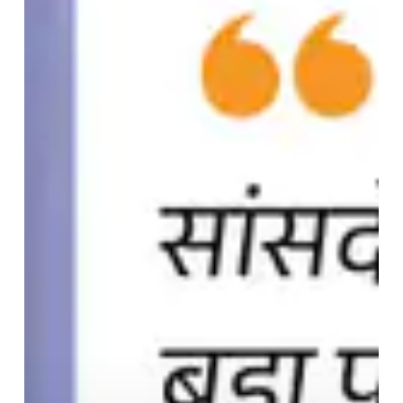
तंत्र-
मंत्र
की
एंट्री:मंत्री
बनने
के
लिए
बिहार
समेत
4
राज्यों
के
30
सांसदों
ने