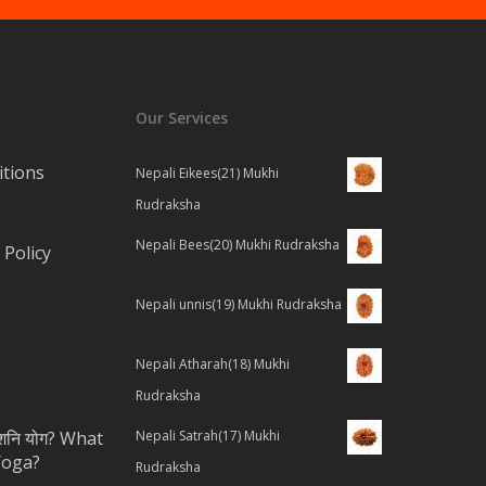
Our Services
tions
Nepali Eikees(21) Mukhi
Rudraksha
Nepali Bees(20) Mukhi Rudraksha
Policy
Nepali unnis(19) Mukhi Rudraksha
Nepali Atharah(18) Mukhi
Rudraksha
ै शनि योग? What
Nepali Satrah(17) Mukhi
Yoga?
Rudraksha