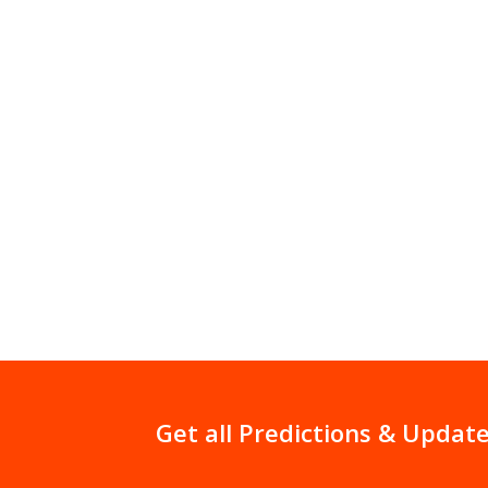
Media News
मोदी 3.0 से पहले तंत्र-मंत्र की एंट्री:मंत्र
लिए बिहार समेत 4 राज्यों के 30 सांसदों ने
अनुष्ठान, ज्योतिषाचार्य बोले-12 का बनना 
Get all Predictions & Update