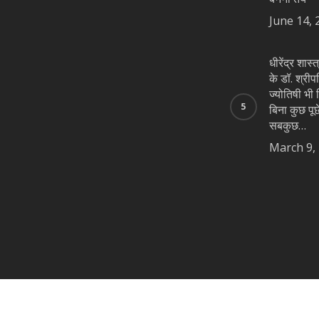
June 14, 
धीरेंद्र शास
के डॉ. श्रीप
ज्योतिषी भी न
बिना कुछ पूछे
सबकुछ…
March 9,