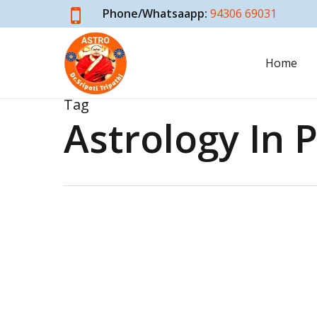
Skip
Phone/Whatsaapp:
94306 69031
to
main
Home
content
Tag
Astrology In P
मोदी
3.0