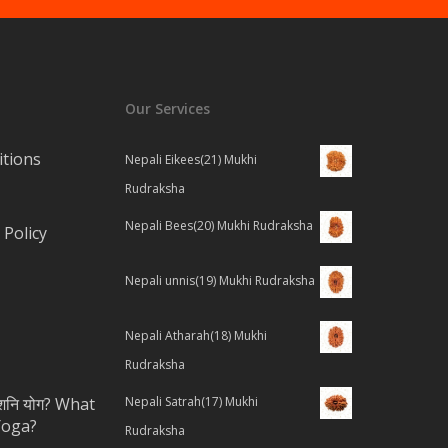
Our Services
tions
Nepali Eikees(21) Mukhi
Rudraksha
Nepali Bees(20) Mukhi Rudraksha
Policy
Nepali unnis(19) Mukhi Rudraksha
Nepali Atharah(18) Mukhi
Rudraksha
ै शनि योग? What
Nepali Satrah(17) Mukhi
Yoga?
Rudraksha