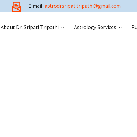
E-mail:
astrodrsripatitripathi@gmail.com
About Dr. Sripati Tripathi
Astrology Services
Ru