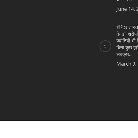
June 14, 
धीरेंद्र शास
के डॉ. श्रीप
ज्योतिषी भी न
बिना कुछ पूछे
सबकुछ…
March 9,