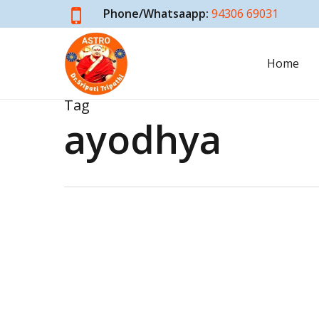
Skip
Phone/Whatsaapp:
94306 69031
to
main
Home
content
Tag
ayodhya
चिरयौवना
अयोध्या