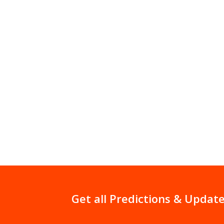
Article
चिरयौवना अयोध्या की अधिष्ठात्री देवी अयो
प्रणाम कीजिए !
Get all Predictions & Update