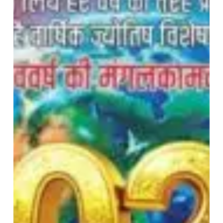
2026
:
सभी
12
राशियों
का
संपूर्ण
भविष्यफल
|
करियर,
धन,
स्वास्थ्य
और
परिवार