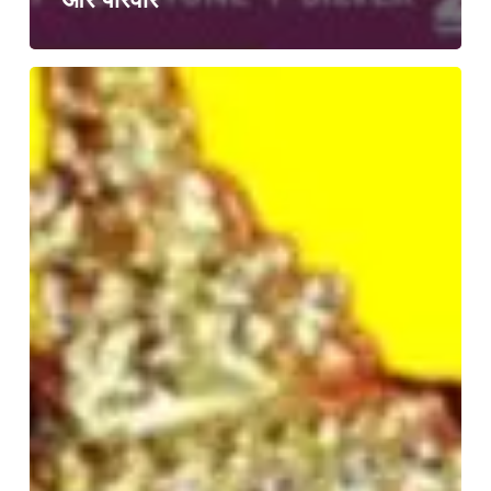
दक्षिणवर्ती
शंख
:
माँ
लक्ष्मी
का
प्रिय
और
शुभ
प्रतीक