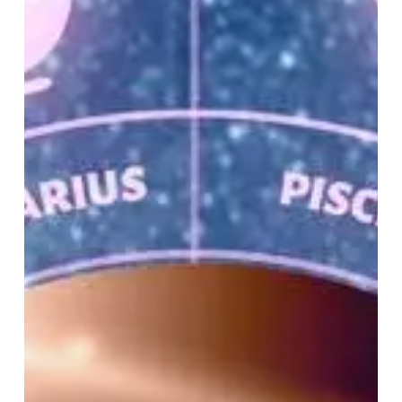
जन्म
समय
के
जाने
भविष्यफल,
होगा
बिल्कुल
सटीक!